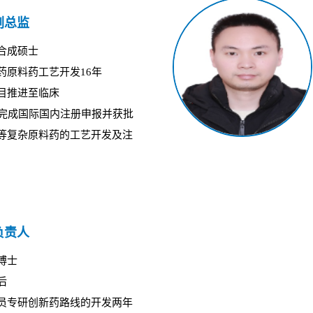
副总监
合成硕士
药原料药工艺开发16年
目推进至临床
药完成国际国内注册申报并获批
等复杂原料药的工艺开发及注
负责人
博士
后
员专研创新药路线的开发两年